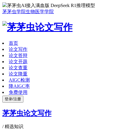
茅茅虫AI接入满血版 DeepSeek R1推理模型
茅茅虫学院
生物医学学院
首页
论文写作
论文答辩
论文开题
论文查重
论文降重
AIGC检测
降AIGC率
免费使用
登录/注册
茅茅虫论文写作
/
精选知识