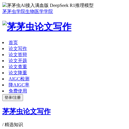
茅茅虫AI接入满血版 DeepSeek R1推理模型
茅茅虫学院
生物医学学院
首页
论文写作
论文答辩
论文开题
论文查重
论文降重
AIGC检测
降AIGC率
免费使用
登录/注册
茅茅虫论文写作
/
精选知识