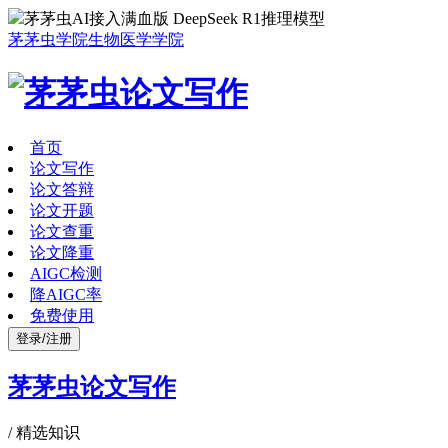
茅茅虫AI接入满血版 DeepSeek R1推理模型
茅茅虫学院
生物医学学院
首页
论文写作
论文答辩
论文开题
论文查重
论文降重
AIGC检测
降AIGC率
免费使用
登录/注册
茅茅虫论文写作
/
精选知识