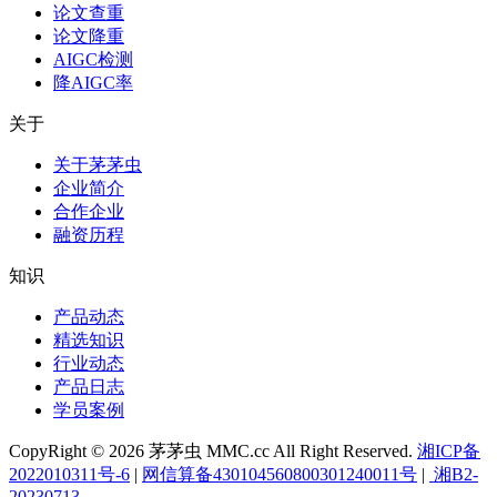
论文查重
论文降重
AIGC检测
降AIGC率
关于
关于茅茅虫
企业简介
合作企业
融资历程
知识
产品动态
精选知识
行业动态
产品日志
学员案例
CopyRight © 2026 茅茅虫 MMC.cc All Right Reserved.
湘ICP备
2022010311号-6
|
网信算备430104560800301240011号
|
湘B2-
20230713