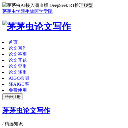
茅茅虫AI接入满血版 DeepSeek R1推理模型
茅茅虫学院
生物医学学院
首页
论文写作
论文答辩
论文开题
论文查重
论文降重
AIGC检测
降AIGC率
免费使用
登录/注册
茅茅虫论文写作
/
精选知识