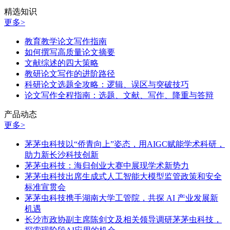
精选知识
更多>
教育教学论文写作指南
如何撰写高质量论文摘要
文献综述的四大策略
教研论文写作的进阶路径
科研论文选题全攻略：逻辑、误区与突破技巧
论文写作全程指南：选题、文献、写作、降重与答辩
产品动态
更多>
茅茅虫科技以“侨青向上”姿态，用AIGC赋能学术科研，
助力新长沙科技创新
茅茅虫科技：海归创业大赛中展现学术新势力
茅茅虫科技出席生成式人工智能大模型监管政策和安全
标准宣贯会
茅茅虫科技携手湖南大学工管院，共探 AI 产业发展新
机遇
长沙市政协副主席陈剑文及相关领导调研茅茅虫科技，