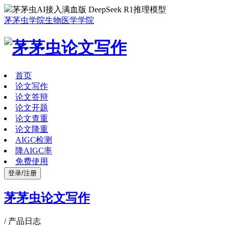
茅茅虫AI接入满血版 DeepSeek R1推理模型
茅茅虫学院
生物医学学院
首页
论文写作
论文答辩
论文开题
论文查重
论文降重
AIGC检测
降AIGC率
免费使用
登录/注册
茅茅虫论文写作
/
产品日志