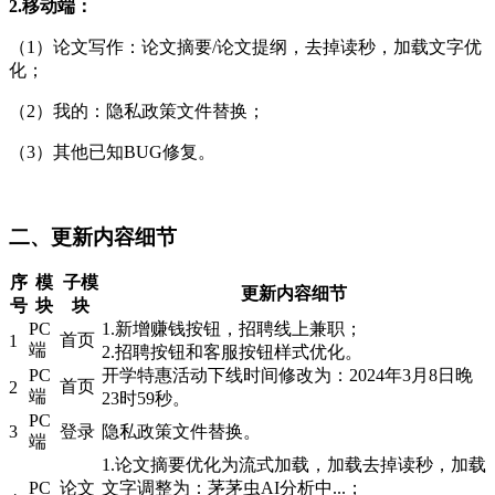
2.移动端：
（1）论文写作：论文摘要/论文提纲，去掉读秒，加载文字优
化；
（2）我的：隐私政策文件替换；
（3）其他已知BUG修复。
二、更新内容细节
序
模
子模
更新内容细节
号
块
块
PC
1.新增赚钱按钮，招聘线上兼职；
首页
1
端
2.招聘按钮和客服按钮样式优化。
PC
开学特惠活动下线时间修改为：2024年3月8日晚
首页
2
端
23时59秒。
PC
3
登录
隐私政策文件替换。
端
1.论文摘要优化为流式加载，加载去掉读秒，加载
PC
论文
文字调整为：茅茅虫AI分析中...；