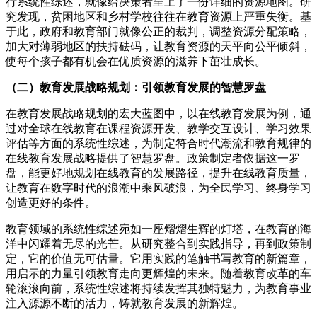
行系统性综述，就像给决策者呈上了一份详细的资源地图。研
究发现，贫困地区和乡村学校往往在教育资源上严重失衡。基
于此，政府和教育部门就像公正的裁判，调整资源分配策略，
加大对薄弱地区的扶持砝码，让教育资源的天平向公平倾斜，
使每个孩子都有机会在优质资源的滋养下茁壮成长。
（二）教育发展战略规划：引领教育发展的智慧罗盘
在教育发展战略规划的宏大蓝图中，以在线教育发展为例，通
过对全球在线教育在课程资源开发、教学交互设计、学习效果
评估等方面的系统性综述，为制定符合时代潮流和教育规律的
在线教育发展战略提供了智慧罗盘。政策制定者依据这一罗
盘，能更好地规划在线教育的发展路径，提升在线教育质量，
让教育在数字时代的浪潮中乘风破浪，为全民学习、终身学习
创造更好的条件。
教育领域的系统性综述宛如一座熠熠生辉的灯塔，在教育的海
洋中闪耀着无尽的光芒。从研究整合到实践指导，再到政策制
定，它的价值无可估量。它用实践的笔触书写教育的新篇章，
用启示的力量引领教育走向更辉煌的未来。随着教育改革的车
轮滚滚向前，系统性综述将持续发挥其独特魅力，为教育事业
注入源源不断的活力，铸就教育发展的新辉煌。