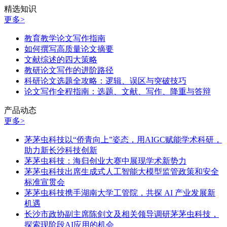
精选知识
更多>
教育教学论文写作指南
如何撰写高质量论文摘要
文献综述的四大策略
教研论文写作的进阶路径
科研论文选题全攻略：逻辑、误区与突破技巧
论文写作全程指南：选题、文献、写作、降重与答辩
产品动态
更多>
茅茅虫科技以“侨青向上”姿态，用AIGC赋能学术科研，
助力新长沙科技创新
茅茅虫科技：海归创业大赛中展现学术新势力
茅茅虫科技出席生成式人工智能大模型监管政策和安全
标准宣贯会
茅茅虫科技携手湖南大学工管院，共探 AI 产业发展新
机遇
长沙市政协副主席陈剑文及相关领导调研茅茅虫科技，
探索现阶段AI应用的机会