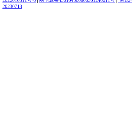
2022010311号-6
|
网信算备430104560800301240011号
|
湘B2-
20230713