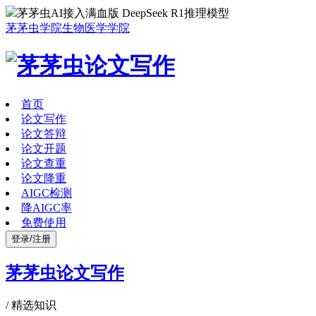
茅茅虫AI接入满血版 DeepSeek R1推理模型
茅茅虫学院
生物医学学院
首页
论文写作
论文答辩
论文开题
论文查重
论文降重
AIGC检测
降AIGC率
免费使用
登录/注册
茅茅虫论文写作
/
精选知识