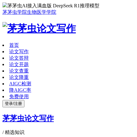
茅茅虫AI接入满血版 DeepSeek R1推理模型
茅茅虫学院
生物医学学院
首页
论文写作
论文答辩
论文开题
论文查重
论文降重
AIGC检测
降AIGC率
免费使用
登录/注册
茅茅虫论文写作
/
精选知识