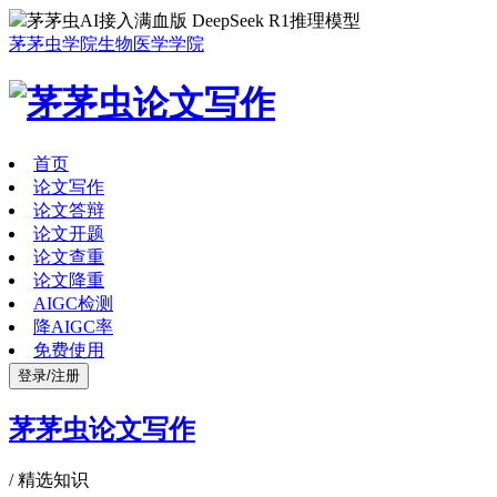
茅茅虫AI接入满血版 DeepSeek R1推理模型
茅茅虫学院
生物医学学院
首页
论文写作
论文答辩
论文开题
论文查重
论文降重
AIGC检测
降AIGC率
免费使用
登录/注册
茅茅虫论文写作
/
精选知识