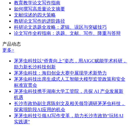
教育教学论文写作指南
如何撰写高质量论文摘要
文献综述的四大策略
教研论文写作的进阶路径
科研论文选题全攻略：逻辑、误区与突破技巧
论文写作全程指南：选题、文献、写作、降重与答辩
产品动态
更多>
茅茅虫科技以“侨青向上”姿态，用AIGC赋能学术科研，
助力新长沙科技创新
茅茅虫科技：海归创业大赛中展现学术新势力
茅茅虫科技出席生成式人工智能大模型监管政策和安全
标准宣贯会
茅茅虫科技携手湖南大学工管院，共探 AI 产业发展新
机遇
长沙市政协副主席陈剑文及相关领导调研茅茅虫科技，
探索现阶段AI应用的机会
茅茅虫科技引领AI写作变革，助力长沙市政协“玩转AI
实践课”