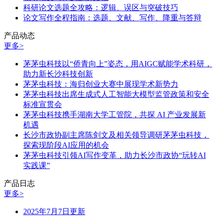
科研论文选题全攻略：逻辑、误区与突破技巧
论文写作全程指南：选题、文献、写作、降重与答辩
产品动态
更多>
茅茅虫科技以“侨青向上”姿态，用AIGC赋能学术科研，
助力新长沙科技创新
茅茅虫科技：海归创业大赛中展现学术新势力
茅茅虫科技出席生成式人工智能大模型监管政策和安全
标准宣贯会
茅茅虫科技携手湖南大学工管院，共探 AI 产业发展新
机遇
长沙市政协副主席陈剑文及相关领导调研茅茅虫科技，
探索现阶段AI应用的机会
茅茅虫科技引领AI写作变革，助力长沙市政协“玩转AI
实践课”
产品日志
更多>
2025年7月7日更新