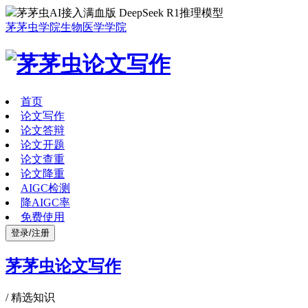
茅茅虫AI接入满血版 DeepSeek R1推理模型
茅茅虫学院
生物医学学院
首页
论文写作
论文答辩
论文开题
论文查重
论文降重
AIGC检测
降AIGC率
免费使用
登录/注册
茅茅虫论文写作
/
精选知识