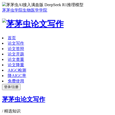
茅茅虫AI接入满血版 DeepSeek R1推理模型
茅茅虫学院
生物医学学院
首页
论文写作
论文答辩
论文开题
论文查重
论文降重
AIGC检测
降AIGC率
免费使用
登录/注册
茅茅虫论文写作
/
精选知识