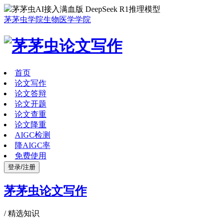
茅茅虫AI接入满血版 DeepSeek R1推理模型
茅茅虫学院
生物医学学院
首页
论文写作
论文答辩
论文开题
论文查重
论文降重
AIGC检测
降AIGC率
免费使用
登录/注册
茅茅虫论文写作
/
精选知识