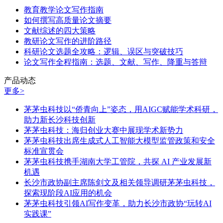
教育教学论文写作指南
如何撰写高质量论文摘要
文献综述的四大策略
教研论文写作的进阶路径
科研论文选题全攻略：逻辑、误区与突破技巧
论文写作全程指南：选题、文献、写作、降重与答辩
产品动态
更多>
茅茅虫科技以“侨青向上”姿态，用AIGC赋能学术科研，
助力新长沙科技创新
茅茅虫科技：海归创业大赛中展现学术新势力
茅茅虫科技出席生成式人工智能大模型监管政策和安全
标准宣贯会
茅茅虫科技携手湖南大学工管院，共探 AI 产业发展新
机遇
长沙市政协副主席陈剑文及相关领导调研茅茅虫科技，
探索现阶段AI应用的机会
茅茅虫科技引领AI写作变革，助力长沙市政协“玩转AI
实践课”