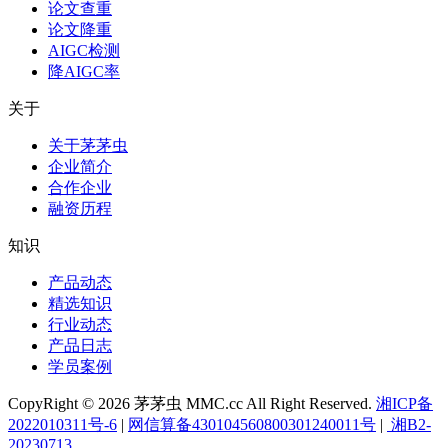
论文查重
论文降重
AIGC检测
降AIGC率
关于
关于茅茅虫
企业简介
合作企业
融资历程
知识
产品动态
精选知识
行业动态
产品日志
学员案例
CopyRight © 2026 茅茅虫 MMC.cc All Right Reserved.
湘ICP备
2022010311号-6
|
网信算备430104560800301240011号
|
湘B2-
20230713