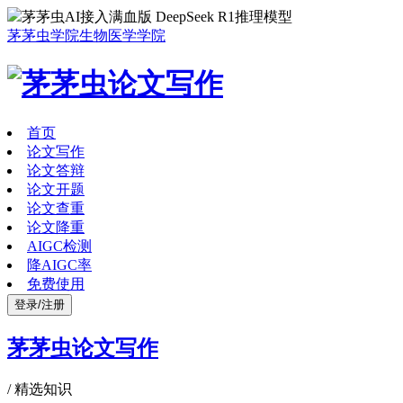
茅茅虫AI接入满血版 DeepSeek R1推理模型
茅茅虫学院
生物医学学院
首页
论文写作
论文答辩
论文开题
论文查重
论文降重
AIGC检测
降AIGC率
免费使用
登录/注册
茅茅虫论文写作
/
精选知识