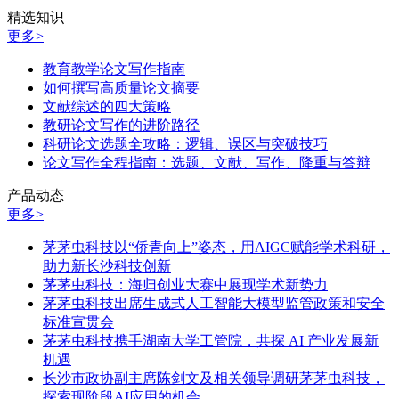
精选知识
更多>
教育教学论文写作指南
如何撰写高质量论文摘要
文献综述的四大策略
教研论文写作的进阶路径
科研论文选题全攻略：逻辑、误区与突破技巧
论文写作全程指南：选题、文献、写作、降重与答辩
产品动态
更多>
茅茅虫科技以“侨青向上”姿态，用AIGC赋能学术科研，
助力新长沙科技创新
茅茅虫科技：海归创业大赛中展现学术新势力
茅茅虫科技出席生成式人工智能大模型监管政策和安全
标准宣贯会
茅茅虫科技携手湖南大学工管院，共探 AI 产业发展新
机遇
长沙市政协副主席陈剑文及相关领导调研茅茅虫科技，
探索现阶段AI应用的机会