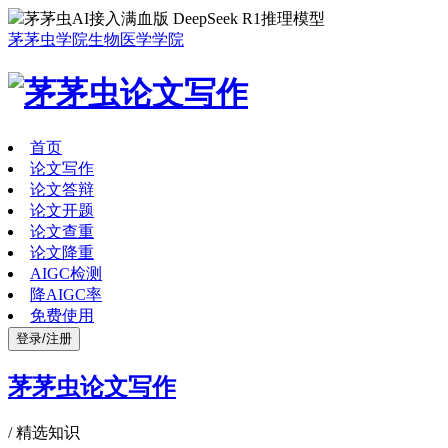
茅茅虫AI接入满血版 DeepSeek R1推理模型
茅茅虫学院
生物医学学院
首页
论文写作
论文答辩
论文开题
论文查重
论文降重
AIGC检测
降AIGC率
免费使用
登录/注册
茅茅虫论文写作
/
精选知识