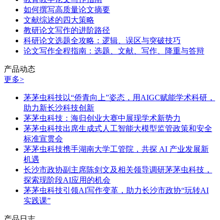
如何撰写高质量论文摘要
文献综述的四大策略
教研论文写作的进阶路径
科研论文选题全攻略：逻辑、误区与突破技巧
论文写作全程指南：选题、文献、写作、降重与答辩
产品动态
更多>
茅茅虫科技以“侨青向上”姿态，用AIGC赋能学术科研，
助力新长沙科技创新
茅茅虫科技：海归创业大赛中展现学术新势力
茅茅虫科技出席生成式人工智能大模型监管政策和安全
标准宣贯会
茅茅虫科技携手湖南大学工管院，共探 AI 产业发展新
机遇
长沙市政协副主席陈剑文及相关领导调研茅茅虫科技，
探索现阶段AI应用的机会
茅茅虫科技引领AI写作变革，助力长沙市政协“玩转AI
实践课”
产品日志