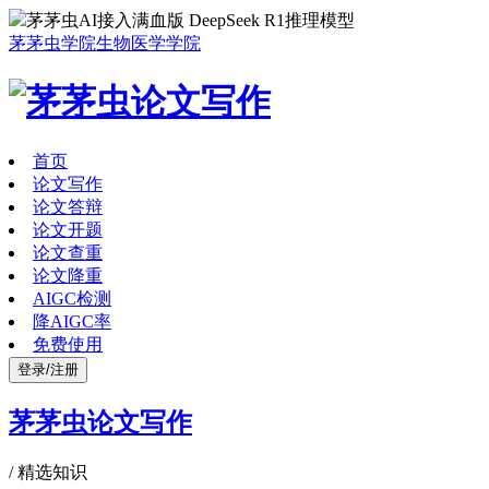
茅茅虫AI接入满血版 DeepSeek R1推理模型
茅茅虫学院
生物医学学院
首页
论文写作
论文答辩
论文开题
论文查重
论文降重
AIGC检测
降AIGC率
免费使用
登录/注册
茅茅虫论文写作
/
精选知识