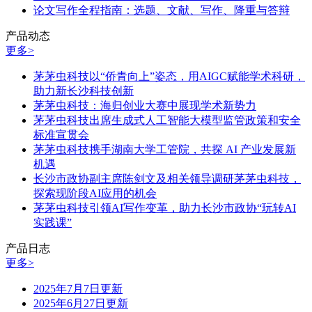
论文写作全程指南：选题、文献、写作、降重与答辩
产品动态
更多>
茅茅虫科技以“侨青向上”姿态，用AIGC赋能学术科研，
助力新长沙科技创新
茅茅虫科技：海归创业大赛中展现学术新势力
茅茅虫科技出席生成式人工智能大模型监管政策和安全
标准宣贯会
茅茅虫科技携手湖南大学工管院，共探 AI 产业发展新
机遇
长沙市政协副主席陈剑文及相关领导调研茅茅虫科技，
探索现阶段AI应用的机会
茅茅虫科技引领AI写作变革，助力长沙市政协“玩转AI
实践课”
产品日志
更多>
2025年7月7日更新
2025年6月27日更新