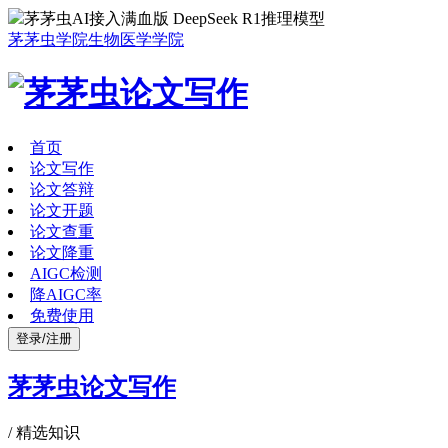
茅茅虫AI接入满血版 DeepSeek R1推理模型
茅茅虫学院
生物医学学院
首页
论文写作
论文答辩
论文开题
论文查重
论文降重
AIGC检测
降AIGC率
免费使用
登录/注册
茅茅虫论文写作
/
精选知识