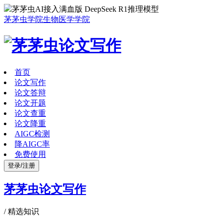
茅茅虫AI接入满血版 DeepSeek R1推理模型
茅茅虫学院
生物医学学院
首页
论文写作
论文答辩
论文开题
论文查重
论文降重
AIGC检测
降AIGC率
免费使用
登录/注册
茅茅虫论文写作
/
精选知识