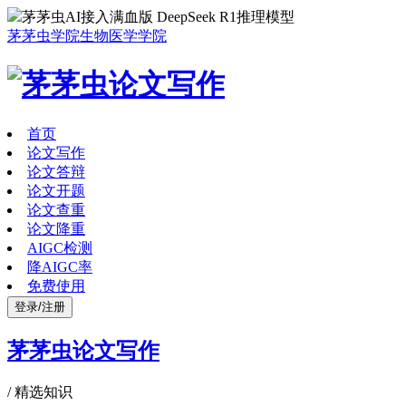
茅茅虫AI接入满血版 DeepSeek R1推理模型
茅茅虫学院
生物医学学院
首页
论文写作
论文答辩
论文开题
论文查重
论文降重
AIGC检测
降AIGC率
免费使用
登录/注册
茅茅虫论文写作
/
精选知识