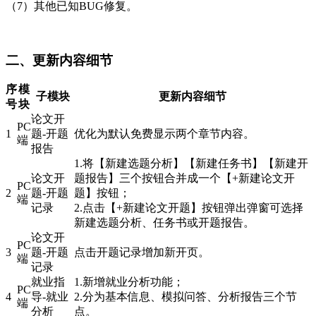
（7）其他已知BUG修复。
二、更新内容细节
序
模
子模块
更新内容细节
号
块
论文开
PC
1
题-开题
优化为默认免费显示两个章节内容。
端
报告
1.将【新建选题分析】【新建任务书】【新建开
论文开
题报告】三个按钮合并成一个【+新建论文开
PC
2
题-开题
题】按钮；
端
记录
2.点击【+新建论文开题】按钮弹出弹窗可选择
新建选题分析、任务书或开题报告。
论文开
PC
3
题-开题
点击开题记录增加新开页。
端
记录
就业指
1.新增就业分析功能；
PC
4
导-就业
2.分为基本信息、模拟问答、分析报告三个节
端
分析
点。