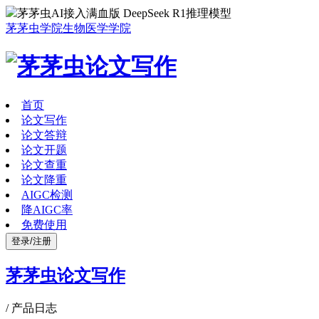
茅茅虫AI接入满血版 DeepSeek R1推理模型
茅茅虫学院
生物医学学院
首页
论文写作
论文答辩
论文开题
论文查重
论文降重
AIGC检测
降AIGC率
免费使用
登录/注册
茅茅虫论文写作
/
产品日志