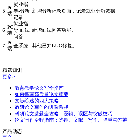
就业指
PC
5
导-分析
新增分析记录页面，记录就业分析数据。
端
记录
就业指
PC
6
导-面试
新增面试问答功能。
端
问答
PC
7
全系统
其他已知BUG修复。
端
精选知识
更多>
教育教学论文写作指南
如何撰写高质量论文摘要
文献综述的四大策略
教研论文写作的进阶路径
科研论文选题全攻略：逻辑、误区与突破技巧
论文写作全程指南：选题、文献、写作、降重与答辩
产品动态