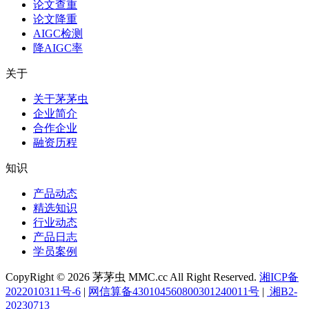
论文查重
论文降重
AIGC检测
降AIGC率
关于
关于茅茅虫
企业简介
合作企业
融资历程
知识
产品动态
精选知识
行业动态
产品日志
学员案例
CopyRight © 2026 茅茅虫 MMC.cc All Right Reserved.
湘ICP备
2022010311号-6
|
网信算备430104560800301240011号
|
湘B2-
20230713