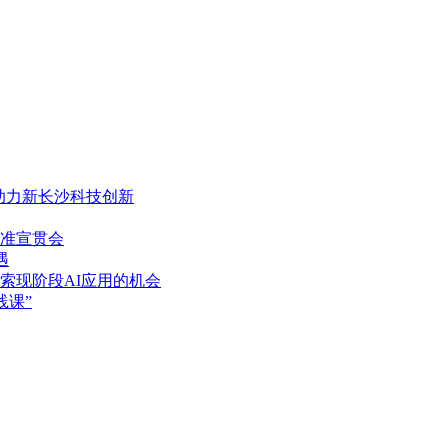
，助力新长沙科技创新
准宣贯会
遇
索现阶段AI应用的机会
践课”