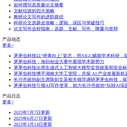
如何撰写高质量论文摘要
文献综述的四大策略
教研论文写作的进阶路径
科研论文选题全攻略：逻辑、误区与突破技巧
论文写作全程指南：选题、文献、写作、降重与答辩
产品动态
更多>
茅茅虫科技以“侨青向上”姿态，用AIGC赋能学术科研
茅茅虫科技：海归创业大赛中展现学术新势力
茅茅虫科技出席生成式人工智能大模型监管政策和安全标
茅茅虫科技携手湖南大学工管院，共探 AI 产业发展新机
长沙市政协副主席陈剑文及相关领导调研茅茅虫科技，探
茅茅虫科技引领AI写作变革，助力长沙市政协“玩转AI实
产品日志
更多>
2025年7月7日更新
2025年6月27日更新
2025年3月14日更新