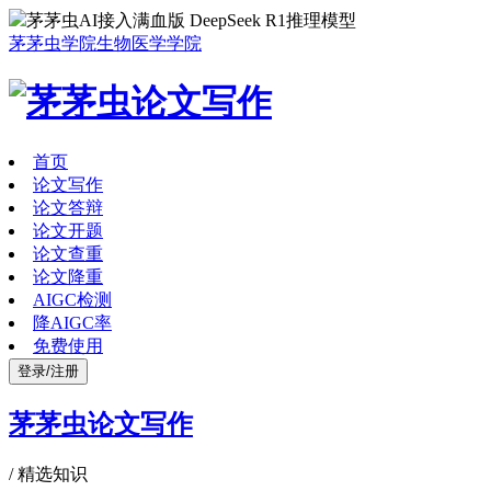
茅茅虫AI接入满血版 DeepSeek R1推理模型
茅茅虫学院
生物医学学院
首页
论文写作
论文答辩
论文开题
论文查重
论文降重
AIGC检测
降AIGC率
免费使用
登录/注册
茅茅虫论文写作
/
精选知识