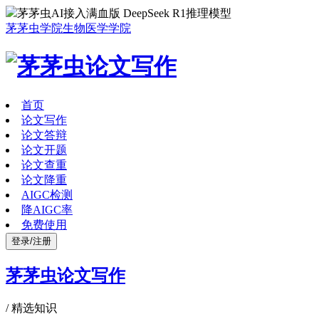
茅茅虫AI接入满血版 DeepSeek R1推理模型
茅茅虫学院
生物医学学院
首页
论文写作
论文答辩
论文开题
论文查重
论文降重
AIGC检测
降AIGC率
免费使用
登录/注册
茅茅虫论文写作
/
精选知识