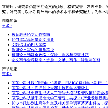
答辩后，研究者仍需关注论文的修改、格式完善、发表准备、
究，研究者可以不断提升自己的学术水平和研究能力，为学术
精选知识
更多>
教育教学论文写作指南
如何撰写高质量论文摘要
文献综述的四大策略
教研论文写作的进阶路径
科研论文选题全攻略：逻辑、误区与突破技巧
论文写作全程指南：选题、文献、写作、降重与答辩
产品动态
更多>
茅茅虫科技以“侨青向上”姿态，用AIGC赋能学术科研
茅茅虫科技：海归创业大赛中展现学术新势力
茅茅虫科技出席生成式人工智能大模型监管政策和安全标
茅茅虫科技携手湖南大学工管院，共探 AI 产业发展新机
长沙市政协副主席陈剑文及相关领导调研茅茅虫科技，探