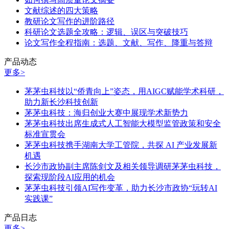
文献综述的四大策略
教研论文写作的进阶路径
科研论文选题全攻略：逻辑、误区与突破技巧
论文写作全程指南：选题、文献、写作、降重与答辩
产品动态
更多>
茅茅虫科技以“侨青向上”姿态，用AIGC赋能学术科研，
助力新长沙科技创新
茅茅虫科技：海归创业大赛中展现学术新势力
茅茅虫科技出席生成式人工智能大模型监管政策和安全
标准宣贯会
茅茅虫科技携手湖南大学工管院，共探 AI 产业发展新
机遇
长沙市政协副主席陈剑文及相关领导调研茅茅虫科技，
探索现阶段AI应用的机会
茅茅虫科技引领AI写作变革，助力长沙市政协“玩转AI
实践课”
产品日志
更多>