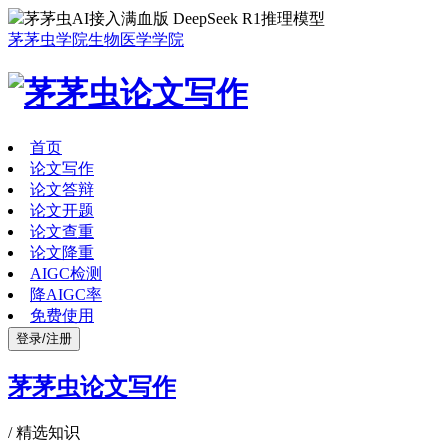
茅茅虫AI接入满血版 DeepSeek R1推理模型
茅茅虫学院
生物医学学院
首页
论文写作
论文答辩
论文开题
论文查重
论文降重
AIGC检测
降AIGC率
免费使用
登录/注册
茅茅虫论文写作
/
精选知识