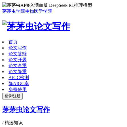
茅茅虫AI接入满血版 DeepSeek R1推理模型
茅茅虫学院
生物医学学院
首页
论文写作
论文答辩
论文开题
论文查重
论文降重
AIGC检测
降AIGC率
免费使用
登录/注册
茅茅虫论文写作
/
精选知识