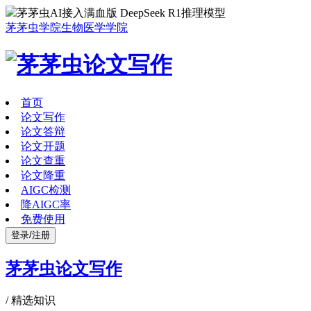
茅茅虫AI接入满血版 DeepSeek R1推理模型
茅茅虫学院
生物医学学院
首页
论文写作
论文答辩
论文开题
论文查重
论文降重
AIGC检测
降AIGC率
免费使用
登录/注册
茅茅虫论文写作
/
精选知识