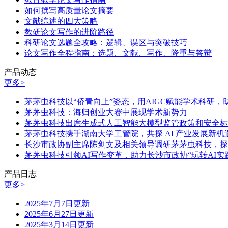
如何撰写高质量论文摘要
文献综述的四大策略
教研论文写作的进阶路径
科研论文选题全攻略：逻辑、误区与突破技巧
论文写作全程指南：选题、文献、写作、降重与答辩
产品动态
更多>
茅茅虫科技以“侨青向上”姿态，用AIGC赋能学术科研
茅茅虫科技：海归创业大赛中展现学术新势力
茅茅虫科技出席生成式人工智能大模型监管政策和安全标
茅茅虫科技携手湖南大学工管院，共探 AI 产业发展新机
长沙市政协副主席陈剑文及相关领导调研茅茅虫科技，探
茅茅虫科技引领AI写作变革，助力长沙市政协“玩转AI实
产品日志
更多>
2025年7月7日更新
2025年6月27日更新
2025年3月14日更新