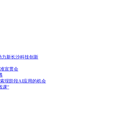
，助力新长沙科技创新
准宣贯会
遇
索现阶段AI应用的机会
践课”