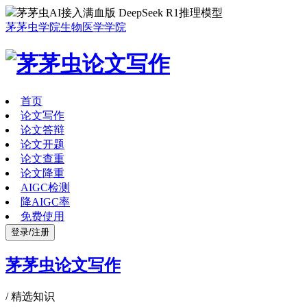
茅茅虫AI接入满血版 DeepSeek R1推理模型
茅茅虫学院
生物医学学院
首页
论文写作
论文答辩
论文开题
论文查重
论文降重
AIGC检测
降AIGC率
免费使用
登录/注册
茅茅虫论文写作
/
精选知识