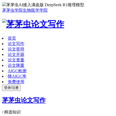
茅茅虫AI接入满血版 DeepSeek R1推理模型
茅茅虫学院
生物医学学院
首页
论文写作
论文答辩
论文开题
论文查重
论文降重
AIGC检测
降AIGC率
免费使用
登录/注册
茅茅虫论文写作
/
精选知识