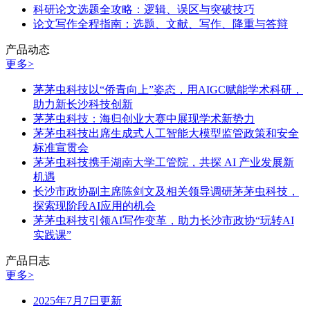
科研论文选题全攻略：逻辑、误区与突破技巧
论文写作全程指南：选题、文献、写作、降重与答辩
产品动态
更多>
茅茅虫科技以“侨青向上”姿态，用AIGC赋能学术科研，
助力新长沙科技创新
茅茅虫科技：海归创业大赛中展现学术新势力
茅茅虫科技出席生成式人工智能大模型监管政策和安全
标准宣贯会
茅茅虫科技携手湖南大学工管院，共探 AI 产业发展新
机遇
长沙市政协副主席陈剑文及相关领导调研茅茅虫科技，
探索现阶段AI应用的机会
茅茅虫科技引领AI写作变革，助力长沙市政协“玩转AI
实践课”
产品日志
更多>
2025年7月7日更新