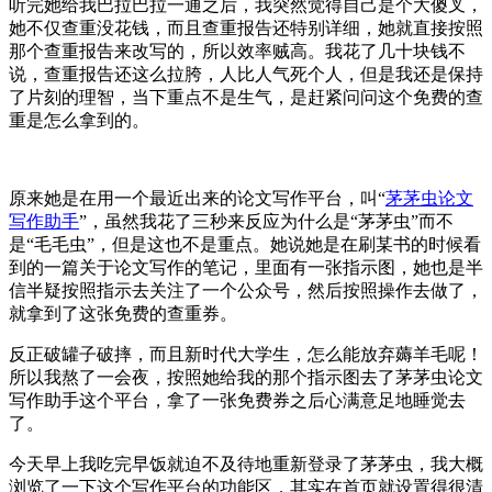
听完她给我巴拉巴拉一通之后，我突然觉得自己是个大傻叉，
她不仅查重没花钱，而且查重报告还特别详细，她就直接按照
那个查重报告来改写的，所以效率贼高。我花了几十块钱不
说，查重报告还这么拉胯，人比人气死个人，但是我还是保持
了片刻的理智，当下重点不是生气，是赶紧问问这个免费的查
重是怎么拿到的。
原来她是在用一个最近出来的论文写作平台，叫“
茅茅虫论文
写作助手
”，虽然我花了三秒来反应为什么是“茅茅虫”而不
是“毛毛虫”，但是这也不是重点。她说她是在刷某书的时候看
到的一篇关于论文写作的笔记，里面有一张指示图，她也是半
信半疑按照指示去关注了一个公众号，然后按照操作去做了，
就拿到了这张免费的查重券。
反正破罐子破摔，而且新时代大学生，怎么能放弃薅羊毛呢！
所以我熬了一会夜，按照她给我的那个指示图去了茅茅虫论文
写作助手这个平台，拿了一张免费券之后心满意足地睡觉去
了。
今天早上我吃完早饭就迫不及待地重新登录了茅茅虫，我大概
浏览了一下这个写作平台的功能区，其实在首页就设置得很清