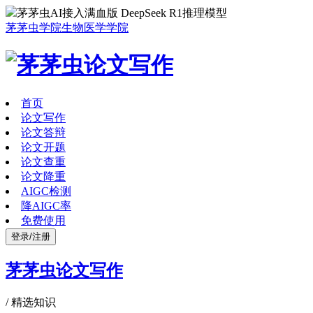
茅茅虫AI接入满血版 DeepSeek R1推理模型
茅茅虫学院
生物医学学院
首页
论文写作
论文答辩
论文开题
论文查重
论文降重
AIGC检测
降AIGC率
免费使用
登录/注册
茅茅虫论文写作
/
精选知识